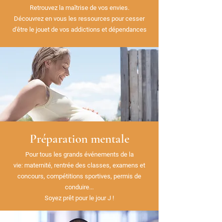
Retrouvez la maîtrise de vos envies.
Découvrez en vous les ressources pour cesser
d'être le jouet de vos addictions et
dépendances
Préparation mentale
Pour tous les grands événements de la
vie: maternité, rentrée des classes, examens et
concours, compétitions sportives, permis de
conduire...
Soyez prêt pour le jour J !