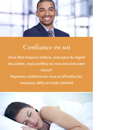
Confiance en soi
Vous êtes toujours indécis, avez peur du regard
des autres, vous justifiez ou vous excusez sans
cesse?
Reprenez confiance en vous et affrontez les
nouveaux défis en toute sérénité