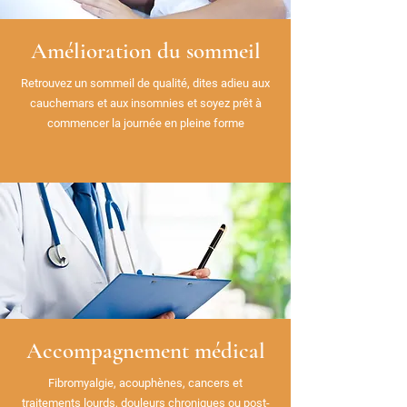
Amélioration du sommeil
Retrouvez un sommeil de qualité, dites adieu aux
cauchemars et aux insomnies et soyez prêt à
commencer la journée en pleine forme
Accompagnement médical
Fibromyalgie, acouphènes, cancers et
traitements lourds, douleurs chroniques ou post-