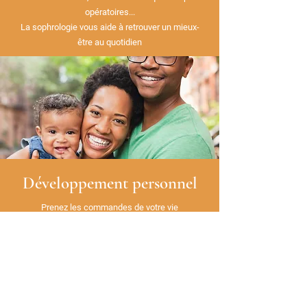
opératoires...
La sophrologie vous aide à retrouver un mieux-
être au quotidien
Développement personnel
Prenez les commandes de votre vie
et développez votre potentiel et vos capacités
pour vous épanouir pleinement dans tous les
aspects de votre vie